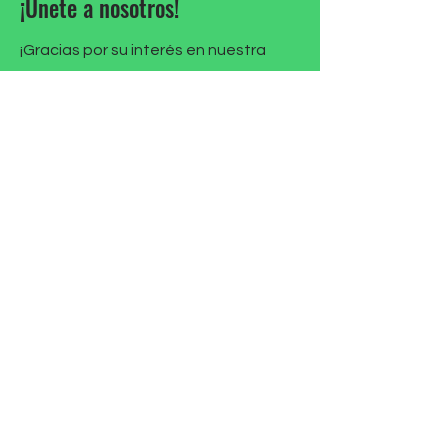
¡Únete a nosotros!
¡Gracias por su interés en nuestra
misión! ¡Regístrese para mantenerse
actualizado sobre nuestro trabajo y
conocer formas de participar!
michele@cultivatepathways.com
Primer Nombre
Apellido
Email de contacto